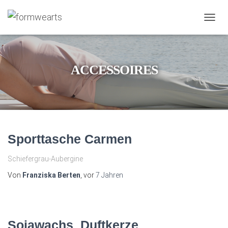
NAVIG
UMSC
ACCESSOIRES
Sporttasche Carmen
Schiefergrau-Aubergine
Von
Franziska Berten
, vor
7 Jahren
Sojawachs_Duftkerze