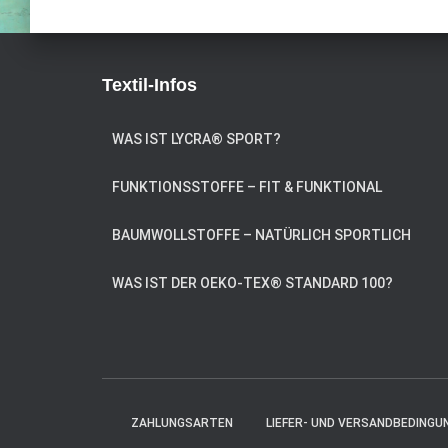
e
l
d
*
Textil-Infos
WAS IST LYCRA® SPORT?
FUNKTIONSSTOFFE – FIT & FUNKTIONAL
BAUMWOLLSTOFFE – NATÜRLICH SPORTLICH
WAS IST DER OEKO-TEX® STANDARD 100?
ZAHLUNGSARTEN
LIEFER- UND VERSANDBEDINGU