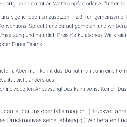
e Sportgruppe nimmt an Wettkämpfen oder Auftritten tei
 uns eigene Ideen umzusetzen – z.B. für gemeinsame Tea
nventions. Sprecht uns darauf gerne an, und wir berate
 Umsetzung und natürlich Preis-Kalkulationen.
Wir kreie
, oder Eures Teams.
bietern. Aber man kennt das: Da hat man dann eine Form
alität sieht anders aus…
der individuellen Anpassung! Das kann sonst Keiner: Das
gen ist bei uns ebenfalls möglich. (Druckverfahre
 des Druckmotives selbst abhängig.) Wir beraten Eu