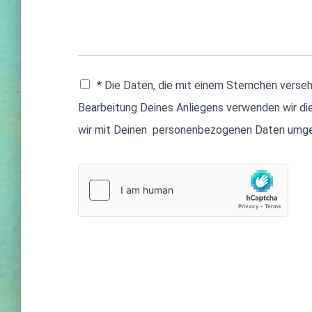
E
* Die Daten, die mit einem Sternchen verseh
i
n
Bearbeitung Deines Anliegens verwenden wir di
z
wir mit Deinen personenbezogenen Daten umgeh
e
l
n
e
s
A
u
s
w
a
h
l
f