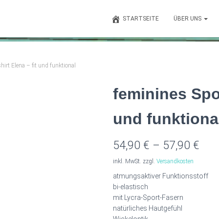
STARTSEITE
ÜBER UNS
hirt Elena – fit und funktional
feminines Spor
und funktiona
54,90
€
–
57,90
€
inkl. MwSt.
zzgl.
Versandkosten
atmungsaktiver Funktionsstoff
bi-elastisch
mit Lycra-Sport-Fasern
natürliches Hautgefühl