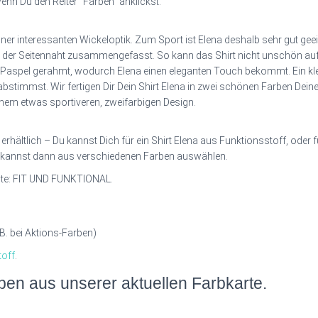
wenn Du den Reiter “Farben” anklickst.
iner interessanten Wickeloptik. Zum Sport ist Elena deshalb sehr gut geeig
 der Seitennaht zusammengefasst. So kann das Shirt nicht unschön aufs
Paspel gerahmt, wodurch Elena einen eleganten Touch bekommt. Ein klein
abstimmst. Wir fertigen Dir Dein Shirt Elena in zwei schönen Farben Dein
einem etwas sportiveren, zweifarbigen Design.
 erhältlich – Du kannst Dich für ein Shirt Elena aus Funktionsstoff, oder
kannst dann aus verschiedenen Farben auswählen.
ante: FIT UND FUNKTIONAL.
.B. bei Aktions-Farben)
toff
.
en aus unserer aktuellen Farbkarte.