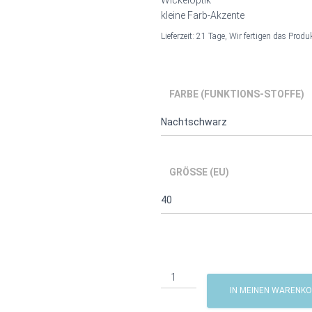
Wickeloptik
kleine Farb-Akzente
Lieferzeit:
21 Tage, Wir fertigen das Produk
FARBE (FUNKTIONS-STOFFE)
GRÖSSE (EU)
feminines
Sportshirt
IN MEINEN WARENK
Elena