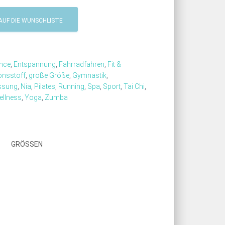
AUF DIE WUNSCHLISTE
nce
,
Entspannung
,
Fahrradfahren
,
Fit &
onsstoff
,
große Größe
,
Gymnastik
,
ssung
,
Nia
,
Pilates
,
Running
,
Spa
,
Sport
,
Tai Chi
,
ellness
,
Yoga
,
Zumba
GRÖSSEN