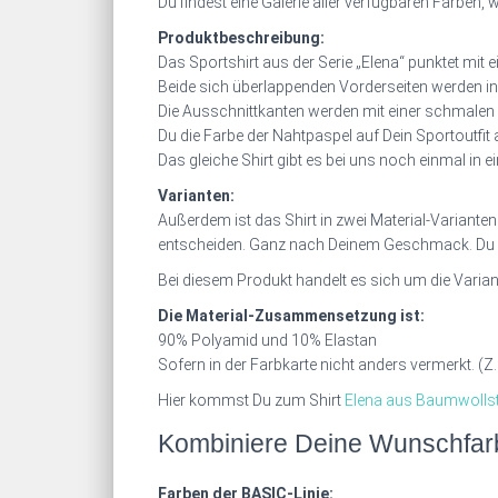
Du findest eine Galerie aller verfügbaren Farben, 
Produktbeschreibung:
Das Sportshirt aus der Serie „Elena“ punktet mit e
Beide sich überlappenden Vorderseiten werden in
Die Ausschnittkanten werden mit einer schmalen 
Du die Farbe der Nahtpaspel auf Dein Sportoutfit 
Das gleiche Shirt gibt es bei uns noch einmal in 
Varianten:
Außerdem ist das Shirt in zwei Material-Varianten
entscheiden. Ganz nach Deinem Geschmack. Du 
Bei diesem Produkt handelt es sich um die Vari
Die Material-Zusammensetzung ist:
90% Polyamid und 10% Elastan
Sofern in der Farbkarte nicht anders vermerkt. (Z
Hier kommst Du zum Shirt
Elena aus Baumwolls
Kombiniere Deine Wunschfarb
Farben der BASIC-Linie: