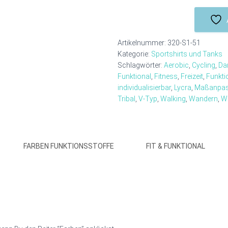
–
fit
und
funktional
Artikelnummer:
320-S1-51
Menge
Kategorie:
Sportshirts und Tanks
Schlagwörter:
Aerobic
,
Cycling
,
Da
Funktional
,
Fitness
,
Freizeit
,
Funkti
individualisierbar
,
Lycra
,
Maßanpa
Tribal
,
V-Typ
,
Walking
,
Wandern
,
W
FARBEN FUNKTIONSSTOFFE
FIT & FUNKTIONAL