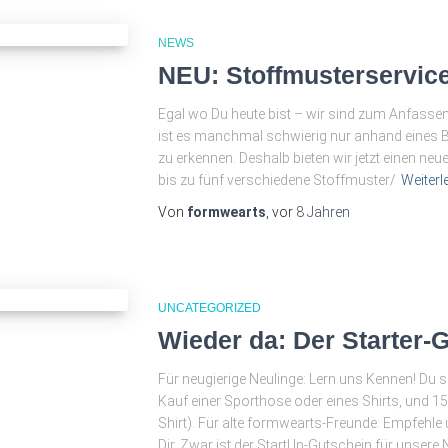
NEWS
NEU: Stoffmusterservice
Egal wo Du heute bist – wir sind zum Anfasse
ist es manchmal schwierig nur anhand eines Bi
zu erkennen. Deshalb bieten wir jetzt einen neu
bis zu fünf verschiedene Stoffmuster/
Weiterl
Von
formwearts
, vor
8 Jahren
UNCATEGORIZED
Wieder da: Der Starter-
Für neugierige Neulinge: Lern uns Kennen! Du 
Kauf einer Sporthose oder eines Shirts, und 1
Shirt). Für alte formwearts-Freunde: Empfehle
Dir. Zwar ist der StartUp-Gutschein für unser