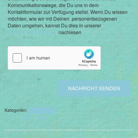
e
Kommunikationswege, die Du uns in dem
l
Kontaktformular zur Verfügung stellst. Wenn Du wissen
n
möchten, wie wir mit Deinen personenbezogenen
e
Daten umgehen, kannst Du dies in unserer
s
Datenschutzbelehrung
nachlesen
A
u
s
w
a
h
l
f
e
l
NACHRICHT SENDEN
d
*
Kategorien:
Uncategorized