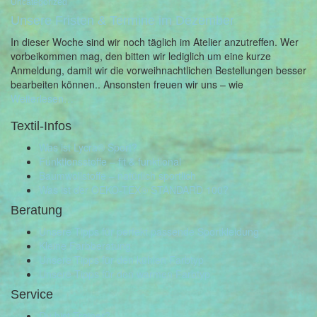
Uncategorized
Unsere Fristen & Termine im Dezember
In dieser Woche sind wir noch täglich im Atelier anzutreffen. Wer
vorbeikommen mag, den bitten wir lediglich um eine kurze
Anmeldung, damit wir die vorweihnachtlichen Bestellungen besser
bearbeiten können.. Ansonsten freuen wir uns – wie
Weiterlesen…
Textil-Infos
Was ist Lycra® Sport?
Funktionsstoffe – fit & funktional
Baumwollstoffe – natürlich sportlich
Was ist der OEKO-TEX® STANDARD 100?
Beratung
Unsere Tipps für perfekt passende Sportkleidung
Kleine Farbberatung
Unsere Tipps für den kühlen Farbtyp
Unsere Tipps für den warmen Farbtyp
Service
Du bist Trainer?