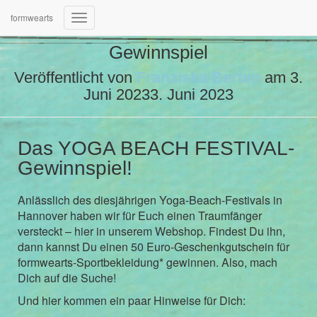
formwearts
Navigation
umschalten
Gewinnspiel
Veröffentlicht von
Franziska Berten
am
3.
Juni 2023
3. Juni 2023
Das YOGA BEACH FESTIVAL-
Gewinnspiel!
Anlässlich des diesjährigen Yoga-Beach-Festivals in
Hannover haben wir für Euch einen Traumfänger
versteckt – hier in unserem Webshop. Findest Du ihn,
dann kannst Du einen 50 Euro-Geschenkgutschein für
formwearts-Sportbekleidung* gewinnen. Also, mach
Dich auf die Suche!
Und hier kommen ein paar Hinweise für Dich: