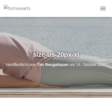
N
A
V
I
G
A
T
I
O
size-us-20px-xl
N
U
Veröffentlicht von
Tim Neugebauer
am
14. Oktober 2017
M
S
C
H
A
L
T
E
N