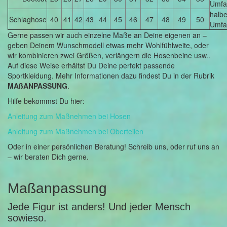
Umfa
halbe
Schlaghose
40
41
42
43
44
45
46
47
48
49
50
Umfa
Gerne passen wir auch einzelne Maße an Deine eigenen an –
geben Deinem Wunschmodell etwas mehr Wohlfühlweite, oder
wir kombinieren zwei Größen, verlängern die Hosenbeine usw..
Auf diese Weise erhältst Du Deine perfekt passende
Sportkleidung. Mehr Informationen dazu findest Du in der Rubrik
MAßANPASSUNG
.
Hilfe bekommst Du hier:
Anleitung zum Maßnehmen bei Hosen
Anleitung zum Maßnehmen bei Oberteilen
Oder in einer persönlichen Beratung! Schreib uns, oder ruf uns an
– wir beraten Dich gerne.
Maßanpassung
Jede Figur ist anders! Und jeder Mensch
sowieso.