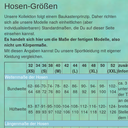
Hosen-Größen
Unsere Kollektion folgt einem Baukastenprinzip. Daher richten
sich alle unsere Modelle nach einheitlichen (aber
individualisierbaren) Standardmaßen, die Du auf dieser Seite
einsehen kannst.
Es handelt sich hier um die Maße der fertigen Modelle, also
nicht um Körpermaße.
Mit diesen Angaben kannst Du unsere Sportkleidung mit eigener
Kleidung vergleichen.
32
34
36
38
40
42
44
46
48
50
52
zusä
(XS)
(S)
(M)
(L)
(XL)
(XXL)
Info
Weitenmaße der Hosen
ca. 3
62-
66-
70-
74-
78-
82-
86-
90-
94-
98-
102-
Bundweite
unter
64
68
72
76
80
84
88
92
96
100
104
der T
an d
83-
87-
91-
95-
100-
104-
108-
112-
116-
120-
124-
breit
Hüftweite
85
89
93
97
102
106
110
114
118
122
126
Stell
dem 
Längenmaße der Hosen