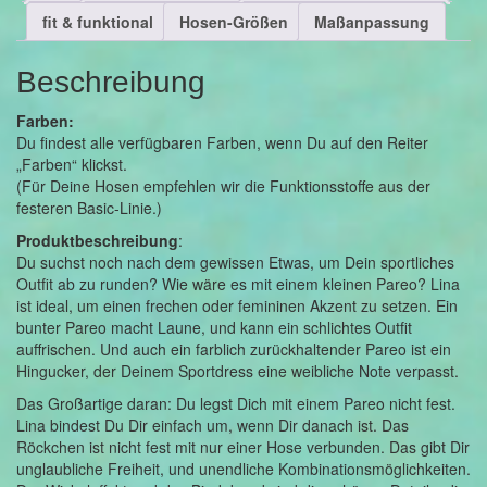
fit & funktional
Hosen-Größen
Maßanpassung
Beschreibung
Farben:
Du findest alle verfügbaren Farben, wenn Du auf den Reiter
„Farben“ klickst.
(Für Deine Hosen empfehlen wir die Funktionsstoffe aus der
festeren Basic-Linie.)
Produktbeschreibung
:
Du suchst noch nach dem gewissen Etwas, um Dein sportliches
Outfit ab zu runden? Wie wäre es mit einem kleinen Pareo? Lina
ist ideal, um einen frechen oder femininen Akzent zu setzen. Ein
bunter Pareo macht Laune, und kann ein schlichtes Outfit
auffrischen. Und auch ein farblich zurückhaltender Pareo ist ein
Hingucker, der Deinem Sportdress eine weibliche Note verpasst.
Das Großartige daran: Du legst Dich mit einem Pareo nicht fest.
Lina bindest Du Dir einfach um, wenn Dir danach ist. Das
Röckchen ist nicht fest mit nur einer Hose verbunden. Das gibt Dir
unglaubliche Freiheit, und unendliche Kombinationsmöglichkeiten.