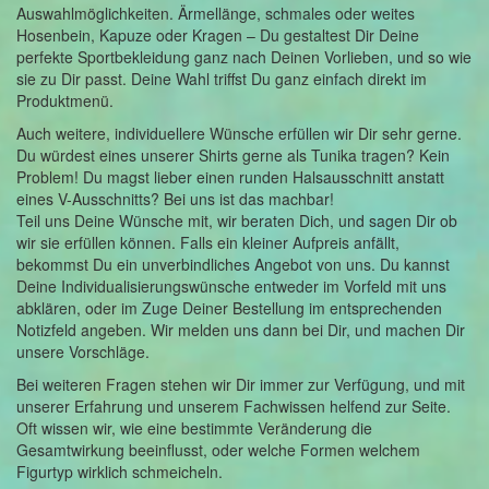
Auswahlmöglichkeiten. Ärmellänge, schmales oder weites
Hosenbein, Kapuze oder Kragen – Du gestaltest Dir Deine
perfekte Sportbekleidung ganz nach Deinen Vorlieben, und so wie
sie zu Dir passt. Deine Wahl triffst Du ganz einfach direkt im
Produktmenü.
Auch weitere, individuellere Wünsche erfüllen wir Dir sehr gerne.
Du würdest eines unserer Shirts gerne als Tunika tragen? Kein
Problem! Du magst lieber einen runden Halsausschnitt anstatt
eines V-Ausschnitts? Bei uns ist das machbar!
Teil uns Deine Wünsche mit, wir beraten Dich, und sagen Dir ob
wir sie erfüllen können. Falls ein kleiner Aufpreis anfällt,
bekommst Du ein unverbindliches Angebot von uns. Du kannst
Deine Individualisierungswünsche entweder im Vorfeld mit uns
abklären, oder im Zuge Deiner Bestellung im entsprechenden
Notizfeld angeben. Wir melden uns dann bei Dir, und machen Dir
unsere Vorschläge.
Bei weiteren Fragen stehen wir Dir immer zur Verfügung, und mit
unserer Erfahrung und unserem Fachwissen helfend zur Seite.
Oft wissen wir, wie eine bestimmte Veränderung die
Gesamtwirkung beeinflusst, oder welche Formen welchem
Figurtyp wirklich schmeicheln.