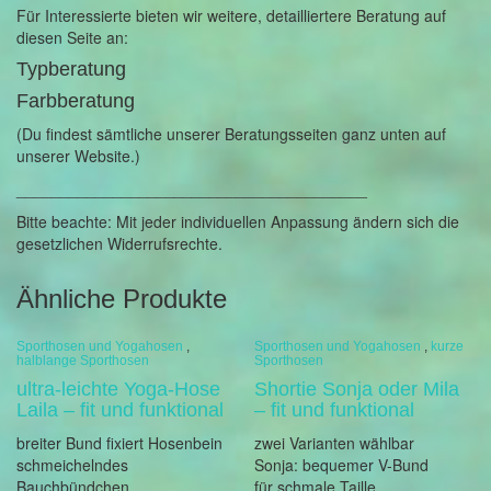
Für Interessierte bieten wir weitere, detailliertere Beratung auf
diesen Seite an:
Typberatung
Farbberatung
(Du findest sämtliche unserer Beratungsseiten ganz unten auf
unserer Website.)
________________________________________
Bitte beachte: Mit jeder individuellen Anpassung ändern sich die
gesetzlichen Widerrufsrechte.
Ähnliche Produkte
Sporthosen und Yogahosen
,
Sporthosen und Yogahosen
,
kurze
halblange Sporthosen
Sporthosen
ultra-leichte Yoga-Hose
Shortie Sonja oder Mila
Laila – fit und funktional
– fit und funktional
breiter Bund fixiert Hosenbein
zwei Varianten wählbar
schmeichelndes
Sonja: bequemer V-Bund
Bauchbündchen
für schmale Taille