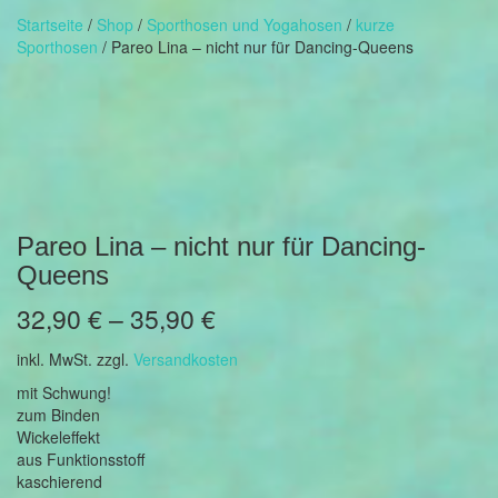
Startseite
/
Shop
/
Sporthosen und Yogahosen
/
kurze
Sporthosen
/ Pareo Lina – nicht nur für Dancing-Queens
Pareo Lina – nicht nur für Dancing-
Queens
32,90
€
–
35,90
€
inkl. MwSt.
zzgl.
Versandkosten
mit Schwung!
zum Binden
Wickeleffekt
aus Funktionsstoff
kaschierend