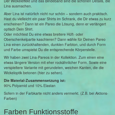
Der Wickeleffekt und das Bindeband sind die schönen Details, die
Lina ausmachen.
Aber Lina ist natürlich nicht nur schön – sondern auch praktisch.
Hast du vielleicht ein paar Shirts im Schrank, die Dir etwas zu kurz
erscheinen? Dann ist ein Pareo die Lösung, denn er verlängert
optisch Dein Shirt.
Oder möchtest Du eine etwas breitere Hüft- oder
Oberschenkelpartie kaschieren? Dann wähle für Deinen Pareo
Lina einen zurückhaltenden, dunklen Farbton, und durch Form
und Farbe umspielst Du die entsprechende Körperstelle.
Wir haben zwei Lina-Pareos in der Kollektion. Zum einen eine
etwas längere Version mit eher rockähnlicher Form. Sowie eine
verspieltere Variante mit gerundeten, weichen Kanten, die die
Wickeloptik betonen (hier zu sehen).
Die Material-Zusammensetzung ist:
90% Polyamid und 10% Elastan
Sofern in der Farbkarte nicht anders vermerkt. (Z.B. bei Aktions-
Farben)
Farben Funktionsstoffe