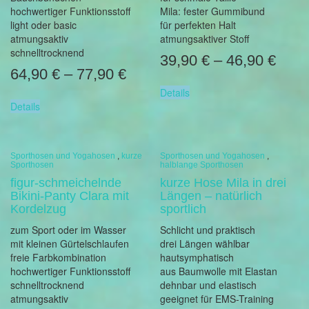
hochwertiger Funktionsstoff
Mila: fester Gummibund
light oder basic
für perfekten Halt
atmungsaktiv
atmungsaktiver Stoff
schnelltrocknend
39,90
€
–
46,90
€
64,90
€
–
77,90
€
Details
Details
Sporthosen und Yogahosen
,
kurze
Sporthosen und Yogahosen
,
Sporthosen
halblange Sporthosen
figur-schmeichelnde
kurze Hose Mila in drei
Bikini-Panty Clara mit
Längen – natürlich
Kordelzug
sportlich
zum Sport oder im Wasser
Schlicht und praktisch
mit kleinen Gürtelschlaufen
drei Längen wählbar
freie Farbkombination
hautsymphatisch
hochwertiger Funktionsstoff
aus Baumwolle mit Elastan
schnelltrocknend
dehnbar und elastisch
atmungsaktiv
geeignet für EMS-Training