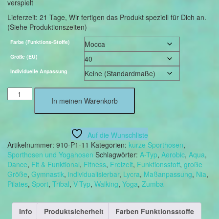
verspielt
Lieferzeit:
21 Tage, Wir fertigen das Produkt speziell für Dich an.
(Siehe Produktionszeiten)
Farbe (Funktions-Stoffe)
Größe (EU)
Individuelle Anpassung
Pareo
In meinen Warenkorb
Lina
-
nicht
nur
Auf die Wunschliste
für
Artikelnummer:
910-P1-11
Kategorien:
kurze Sporthosen
,
Dancing-
Sporthosen und Yogahosen
Schlagwörter:
A-Typ
,
Aerobic
,
Aqua
,
Queens
Dance
,
Fit & Funktional
,
Fitness
,
Freizeit
,
Funktionsstoff
,
große
Menge
Größe
,
Gymnastik
,
individualisierbar
,
Lycra
,
Maßanpassung
,
Nia
,
Pilates
,
Sport
,
Tribal
,
V-Typ
,
Walking
,
Yoga
,
Zumba
Info
Produktsicherheit
Farben Funktionsstoffe