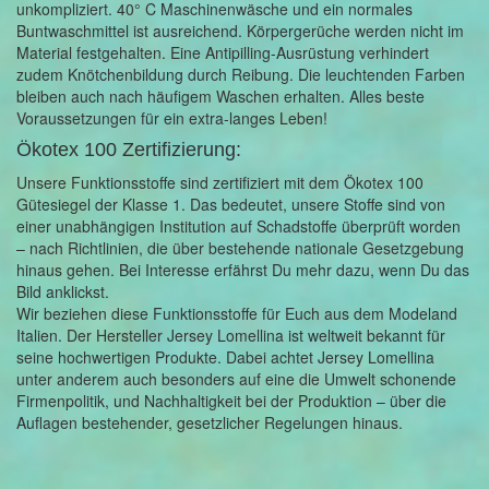
unkompliziert. 40° C Maschinenwäsche und ein normales
Buntwaschmittel ist ausreichend. Körpergerüche werden nicht im
Material festgehalten. Eine Antipilling-Ausrüstung verhindert
zudem Knötchenbildung durch Reibung. Die leuchtenden Farben
bleiben auch nach häufigem Waschen erhalten. Alles beste
Voraussetzungen für ein extra-langes Leben!
Ökotex 100 Zertifizierung:
Unsere Funktionsstoffe sind zertifiziert mit dem Ökotex 100
Gütesiegel der Klasse 1. Das bedeutet, unsere Stoffe sind von
einer unabhängigen Institution auf Schadstoffe überprüft worden
– nach Richtlinien, die über bestehende nationale Gesetzgebung
hinaus gehen. Bei Interesse erfährst Du mehr dazu, wenn Du das
Bild anklickst.
Wir beziehen diese Funktionsstoffe für Euch aus dem Modeland
Italien. Der Hersteller Jersey Lomellina ist weltweit bekannt für
seine hochwertigen Produkte. Dabei achtet Jersey Lomellina
unter anderem auch besonders auf eine die Umwelt schonende
Firmenpolitik, und Nachhaltigkeit bei der Produktion – über die
Auflagen bestehender, gesetzlicher Regelungen hinaus.