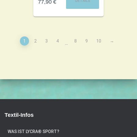
DETAILS
77,90
€
1
2
3
4
8
9
10
→
…
Textil-Infos
WAS IST LYCRA® SPORT?