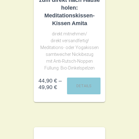
zum direkt nach Hause
holen:
Meditationskissen-
Kissen Amita
direkt mitnehmen/
direkt versandfertig!
Meditations- oder Yogakissen
samtweicher Nickibezug
mit Anti-Rutsch-Noppen
Füllung: Bio-Dinkelspelzen
44,90
€
–
DETAILS
49,90
€