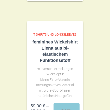
T-SHIRTS UND LONGSLEEVES
feminines Wickelshirt
Elena aus bi-
elastischem
Funktionsstoff
mit versch. Ärmellängen
Wickeloptik
kleine Farb-Akzente
atmungsaktives Material
mit Lycra-Sport-Fasern
natürliches Hautgefühl
59,90
€
–