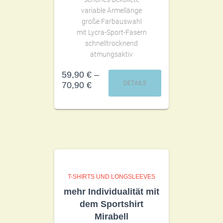
variable Ärmellänge
große Farbauswahl
mit Lycra-Sport-Fasern
schnelltrocknend
atmungsaktiv
59,90
€
–
DETAILS
70,90
€
T-SHIRTS UND LONGSLEEVES
mehr Individualität mit
dem Sportshirt
Mirabell