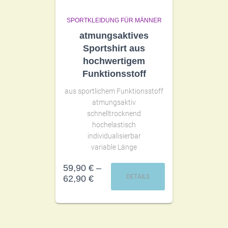
SPORTKLEIDUNG FÜR MÄNNER
atmungsaktives
Sportshirt aus
hochwertigem
Funktionsstoff
aus sportlichem Funktionsstoff
atmungsaktiv
schnelltrocknend
hochelastisch
individualisierbar
variable Länge
59,90
€
–
DETAILS
62,90
€