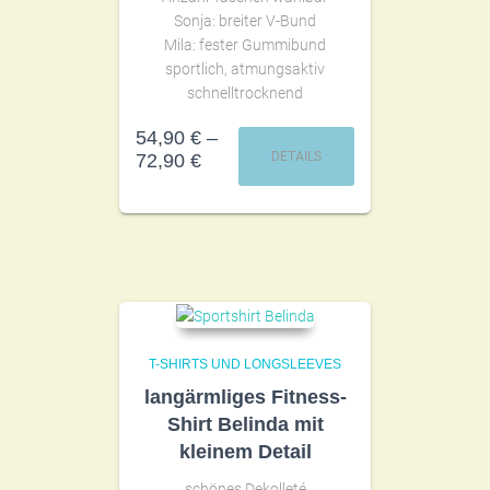
Sonja: breiter V-Bund
Mila: fester Gummibund
sportlich, atmungsaktiv
schnelltrocknend
54,90
€
–
DETAILS
72,90
€
T-SHIRTS UND LONGSLEEVES
langärmliges Fitness-
Shirt Belinda mit
kleinem Detail
schönes Dekolleté