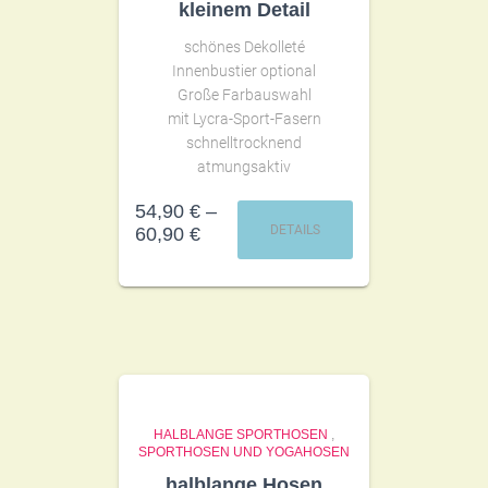
kleinem Detail
schönes Dekolleté
Innenbustier optional
Große Farbauswahl
mit Lycra-Sport-Fasern
schnelltrocknend
atmungsaktiv
54,90
€
–
DETAILS
60,90
€
HALBLANGE SPORTHOSEN
,
SPORTHOSEN UND YOGAHOSEN
halblange Hosen