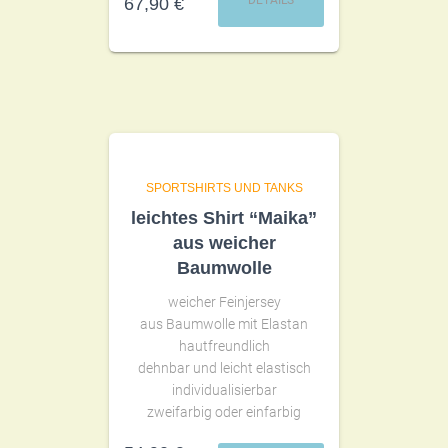
DETAILS
67,90
€
SPORTSHIRTS UND TANKS
leichtes Shirt “Maika”
aus weicher
Baumwolle
weicher Feinjersey
aus Baumwolle mit Elastan
hautfreundlich
dehnbar und leicht elastisch
individualisierbar
zweifarbig oder einfarbig