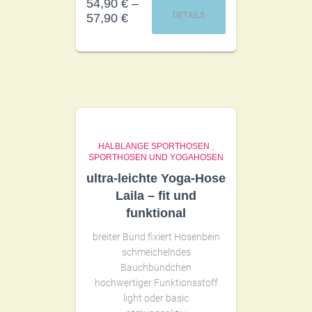
54,90
€
–
DETAILS
57,90
€
HALBLANGE SPORTHOSEN
,
SPORTHOSEN UND YOGAHOSEN
ultra-leichte Yoga-Hose
Laila – fit und
funktional
breiter Bund fixiert Hosenbein
schmeichelndes
Bauchbündchen
hochwertiger Funktionsstoff
light oder basic