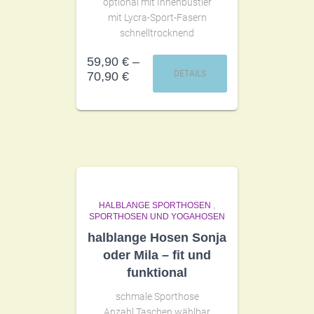
optional mit Innenbustier
mit Lycra-Sport-Fasern
schnelltrocknend
59,90
€
–
DETAILS
70,90
€
HALBLANGE SPORTHOSEN
,
SPORTHOSEN UND YOGAHOSEN
halblange Hosen Sonja
oder Mila – fit und
funktional
schmale Sporthose
Anzahl Taschen wählbar