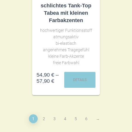
schlichtes Tank-Top
Tabea mit kleinen
Farbakzenten
hochwertiger Funktionsstoff
atmungsaktiv
bi-elastisch
angenehmes Tragegefühl
kleine Farb-Akzente
freie Farbwahl
54,90
€
–
DETAILS
57,90
€
1
2
3
4
5
6
→