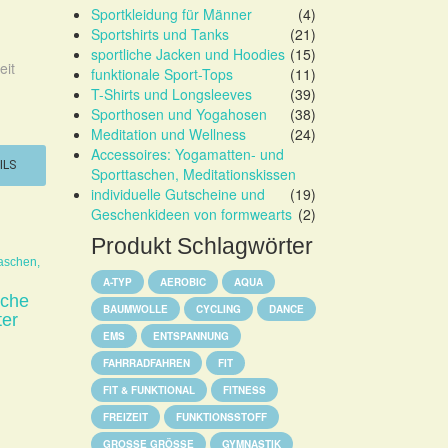
Sportkleidung für Männer
(4)
Sportshirts und Tanks
(21)
sportliche Jacken und Hoodies
(15)
eit
funktionale Sport-Tops
(11)
T-Shirts und Longsleeves
(39)
Sporthosen und Yogahosen
(38)
Meditation und Wellness
(24)
Accessoires: Yogamatten- und
ILS
Sporttaschen, Meditationskissen
individuelle Gutscheine und
(19)
Geschenkideen von formwearts
(2)
Produkt Schlagwörter
aschen,
A-TYP
AEROBIC
AQUA
sche
BAUMWOLLE
CYCLING
DANCE
ter
EMS
ENTSPANNUNG
FAHRRADFAHREN
FIT
FIT & FUNKTIONAL
FITNESS
FREIZEIT
FUNKTIONSSTOFF
GROSSE GRÖSSE
GYMNASTIK