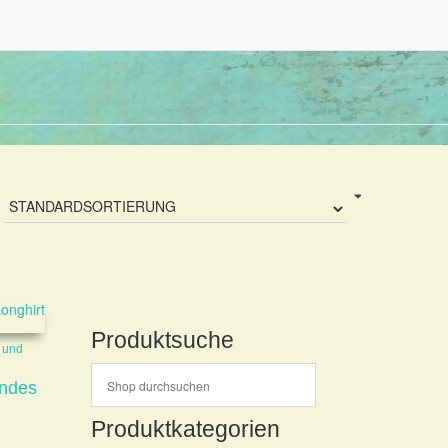
Produktsuche
s und
endes
Produktkategorien