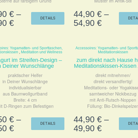
Sterne auf farbigem Grund
Muster im Antik-Stil
90
€
–
44,90
€
–
DETAILS
DETA
90
€
54,90
€
oires: Yogamatten- und Sporttaschen,
Accessoires: Yogamatten- und Sportt
tionskissen
,
Meditation und Wellness
Meditationskissen
gurt im Streifen-Design –
zum direkt nach Hause h
n Deiner Wunschlänge
Meditationskissen-Kissen
praktischer Helfer
direkt mitnehmen/
in Deiner Wunschlänge
direkt versandfertig!
individualisierbar
Meditations- oder Yogakiss
aus Baumwollgurtband
samtweicher Nickibezug
Breite: 4 cm
mit Anti-Rutsch-Noppen
it D-Ringen zum Befestigen
Füllung: Bio-Dinkelspelze
50
€
–
44,90
€
–
DETAILS
DETA
50
€
49,90
€