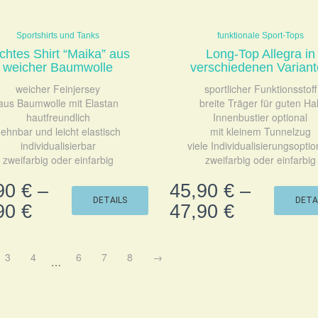
Sportshirts und Tanks
funktionale Sport-Tops
ichtes Shirt “Maika” aus
Long-Top Allegra in
weicher Baumwolle
verschiedenen Varian
weicher Feinjersey
sportlicher Funktionsstoff
aus Baumwolle mit Elastan
breite Träger für guten Hal
hautfreundlich
Innenbustier optional
ehnbar und leicht elastisch
mit kleinem Tunnelzug
individualisierbar
viele Individualisierungsopti
zweifarbig oder einfarbig
zweifarbig oder einfarbig
90
€
–
45,90
€
–
DETAILS
DETA
90
€
47,90
€
3
4
6
7
8
→
…