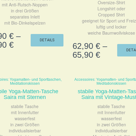
Oversize-Shirt
mit Anti-Rutsch-Noppen
Longshirt oder
in drei Größen
Cropped Shirt
separates Inlett
geeignet für Sport und Freiz
mit Bio-Dinkelspelzen
luftig und locker
weiche Baumwollviskose
90
€
–
DETAILS
90
€
62,90
€
–
DETA
65,90
€
oires: Yogamatten- und Sporttaschen,
Accessoires: Yogamatten- und Sportt
Meditationskissen
Meditationskissen
bile Yoga-Matten-Tasche
stabile Yoga-Matten-Ta
Saira mit Sternen
Saira mit Vintage-Mus
stabile Tasche
stabile Tasche
mit Innenfutter
mit Innenfutter
wasserfest
wasserfest
in zwei Größen
in zwei Größen
individualisierbar
individualisierbar