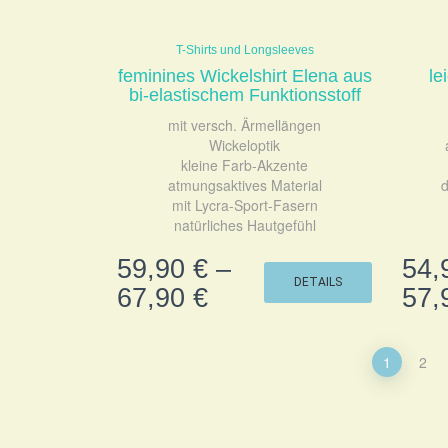
T-Shirts und Longsleeves
feminines Wickelshirt Elena aus
le
bi-elastischem Funktionsstoff
mit versch. Ärmellängen
Wickeloptik
kleine Farb-Akzente
atmungsaktives Material
d
mit Lycra-Sport-Fasern
natürliches Hautgefühl
59,90
€
–
54,
DETAILS
67,90
€
57,
1
2