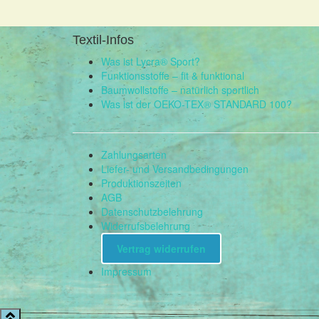
Textil-Infos
Was ist Lycra® Sport?
Funktionsstoffe – fit & funktional
Baumwollstoffe – natürlich sportlich
Was ist der OEKO-TEX® STANDARD 100?
Zahlungsarten
Liefer- und Versandbedingungen
Produktionszeiten
AGB
Datenschutzbelehrung
Widerrufsbelehrung
Vertrag widerrufen
Impressum