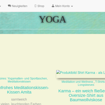
Neuigkeiten
Shop
Mein Konto
YOGA
oires: Yogamatten- und Sporttaschen,
Meditationskissen
Meditation und Wellness
,
T-Shirt
Longsleeves
nfrohes Meditationskissen-
Karma – ein weich fließ
Kissen Amita
Oversize-Shirt aus
samtweich
Baumwollviskose
n vielen, leuchtenden Farben