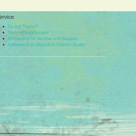
ervice
Du bist Trainer?
Sammelbestellungen
formwearts für Vereine und Gruppen
formwearts zu Besuch in Deinem Studio