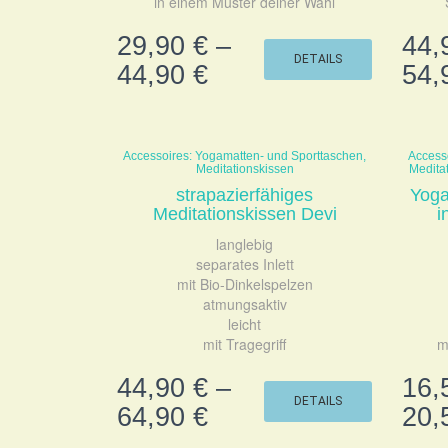
in einem Muster deiner Wahl
29,90
€
–
44,
DETAILS
44,90
€
54,
Accessoires: Yogamatten- und Sporttaschen,
Access
Meditationskissen
Medita
strapazierfähiges
Yoga
Meditationskissen Devi
i
langlebig
separates Inlett
mit Bio-Dinkelspelzen
atmungsaktiv
leicht
mit Tragegriff
m
44,90
€
–
16,
DETAILS
64,90
€
20,