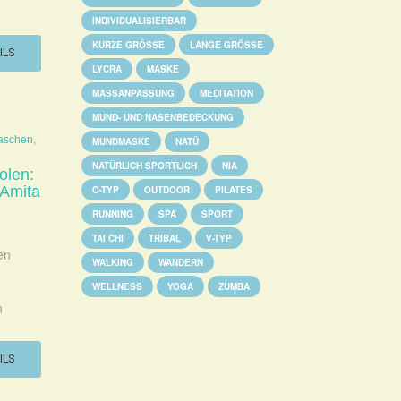
INDIVIDUALISIERBAR
KURZE GRÖSSE
LANGE GRÖSSE
ILS
LYCRA
MASKE
MASSANPASSUNG
MEDITATION
MUND- UND NASENBEDECKUNG
aschen,
MUNDMASKE
NATÜ
NATÜRLICH SPORTLICH
NIA
olen:
 Amita
O-TYP
OUTDOOR
PILATES
RUNNING
SPA
SPORT
TAI CHI
TRIBAL
V-TYP
en
WALKING
WANDERN
WELLNESS
YOGA
ZUMBA
n
ILS