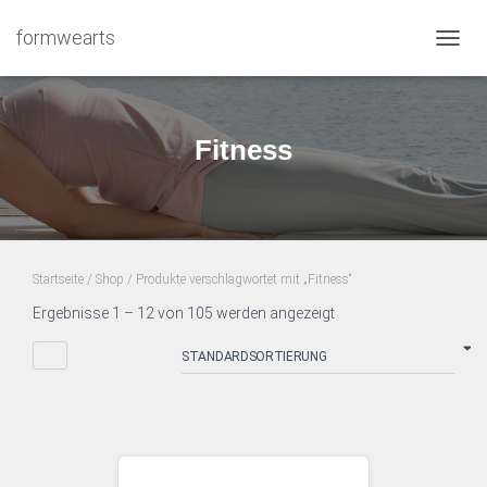
formwearts
NAVIG
UMSC
Fitness
Startseite
/
Shop
/ Produkte verschlagwortet mit „Fitness“
Ergebnisse 1 – 12 von 105 werden angezeigt