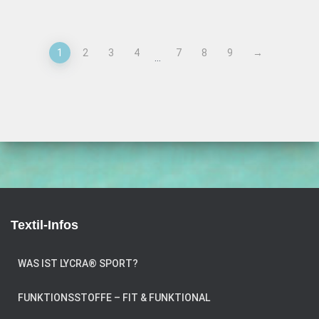
1
2
3
4
7
8
9
→
…
Textil-Infos
WAS IST LYCRA® SPORT?
FUNKTIONSSTOFFE – FIT & FUNKTIONAL