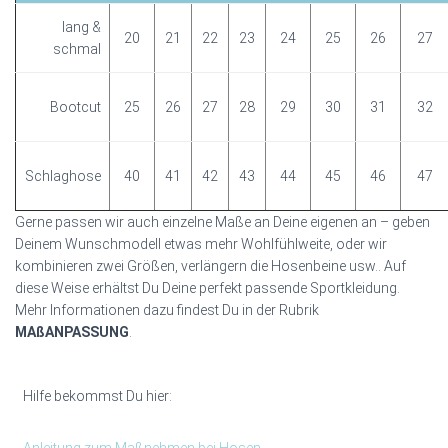
lang &
20
21
22
23
24
25
26
27
schmal
Bootcut
25
26
27
28
29
30
31
32
Schlaghose
40
41
42
43
44
45
46
47
Gerne passen wir auch einzelne Maße an Deine eigenen an – geben
Deinem Wunschmodell etwas mehr Wohlfühlweite, oder wir
kombinieren zwei Größen, verlängern die Hosenbeine usw.. Auf
diese Weise erhältst Du Deine perfekt passende Sportkleidung.
Mehr Informationen dazu findest Du in der Rubrik
MAßANPASSUNG
.
Hilfe bekommst Du hier: