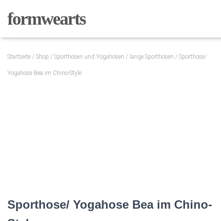
formwearts
Startseite
/
Shop
/
Sporthosen und Yogahosen
/
lange Sporthosen
/ Sporthose/
Yogahose Bea im Chino-Style
Sporthose/ Yogahose Bea im Chino-