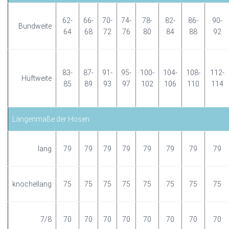
62-
66-
70-
74-
78-
82-
86-
90-
Bundweite
64
68
72
76
80
84
88
92
83-
87-
91-
95-
100-
104-
108-
112-
Hüftweite
85
89
93
97
102
106
110
114
Längenmaße der Hosen
lang
79
79
79
79
79
79
79
79
knöchellang
75
75
75
75
75
75
75
75
7/8
70
70
70
70
70
70
70
70