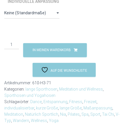
INDIVIDUELLE ANPASSUNG
Sporthose/
Yogahose
IN MEINEN WARENKORB
Bea
im
Chino-
AUF DIE WUNSCHLISTE
Style
Menge
Artikelnummer:
610-H3-71
Kategorien:
lange Sporthosen
,
Meditation und Wellness
,
Sporthosen und Yogahosen
Schlagwörter:
Dance
,
Entspannung
,
Fitness
,
Freizeit
,
individualisierbar
,
kurze Größe
,
lange Größe
,
Maßanpassung
,
Meditation
,
Natürlich Sportlich
,
Nia
,
Pilates
,
Spa
,
Sport
,
Tai Chi
,
V-
Typ
,
Wandern
,
Wellness
,
Yoga