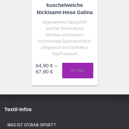
kuschelweiche
Nickisamt-Hose Galina
angenehmes Hautgefühl
weicher Gummibund
dehnbar und bequem
hochwertiger Baumwoll-Nicki
pflegeleicht wie Synthetics
freie Farbwahl
64,90
€
–
DETAILS
67,90
€
Textil-Infos
WAS IST LYCRA® SPORT?