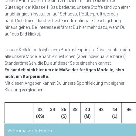
Unsere Baumwollstoffe sind zertifiziert mit dem Ökotex 100
Gütesiegel der Klasse 1. Das bedeutet, unsere Stoffe sind von einer
unabhängigen Institution auf Schadstoffe überprüft worden –
nach Richtlinien, die über bestehende nationale Gesetzgebung
hinaus gehen. Bei Interesse erfährst Du hier mehr dazu, wenn Du
auf das Bild klickst.
Unsere Kollektion folgt einem Baukastenprinzip. Daher richten sich
alle unsere Modelle nach einheitlichen (aber individualisierbaren)
Standardmaßen, die Du auf dieser Seite einsehen kannst.
Es handelt sich hier um die Maße der fertigen Modelle, also
nicht um Körpermaße.
Mit diesen Angaben kannst Du unsere Sportkleidung mit eigener
Kleidung vergleichen.
32
34
36
38
40
42
44
46
(XS)
(S)
(M)
(L)
Weitenmaße der Hosen